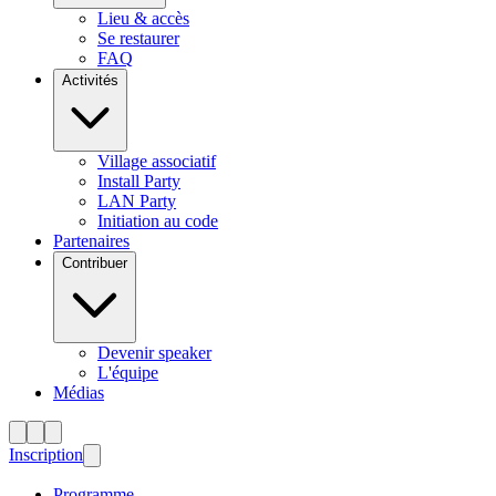
Lieu & accès
Se restaurer
FAQ
Activités
Village associatif
Install Party
LAN Party
Initiation au code
Partenaires
Contribuer
Devenir speaker
L'équipe
Médias
Inscription
Programme