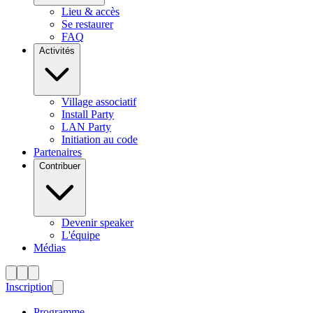
Lieu & accès
Se restaurer
FAQ
Activités
Village associatif
Install Party
LAN Party
Initiation au code
Partenaires
Contribuer
Devenir speaker
L'équipe
Médias
Inscription
Programme